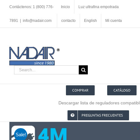
Skip
Contáctenos: 1 (800) 776-
Inicio
Luz ultrafina empotrada
to
content
7891
|
info@nadair.com
contacto
English
Mi cuenta
Search
for:
COMPRAR
CATÁLOGO
Descargar lista de reguladores compatib
PREGUNTAS FRECUENTES
Sale!