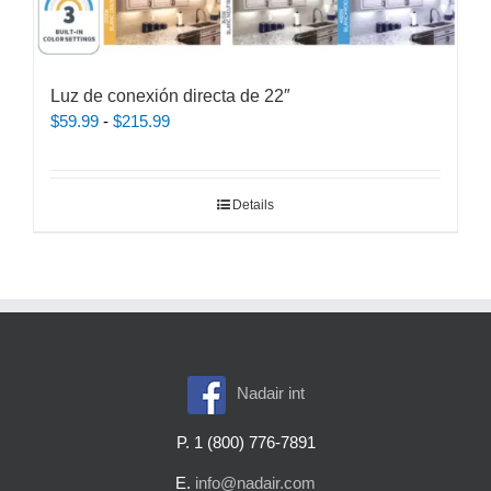
Luz de conexión directa de 22″
Rango
$
59.99
-
$
215.99
de
precios:
desde
Details
$59.99
hasta
$215.99
Nadair int
P. 1 (800) 776-7891
E.
info@nadair.com