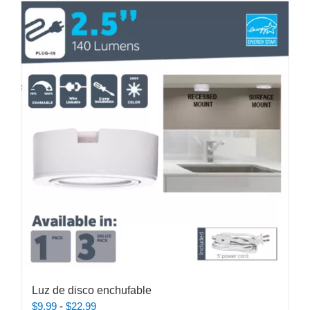
Luz de disco enchufable
Rango
$
9.99
-
$
22.99