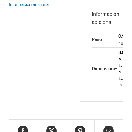
Información adicional
Información
adicional
0.92
Peso
kg
8.86
×
1.77
Dimensiones
×
10.83
in